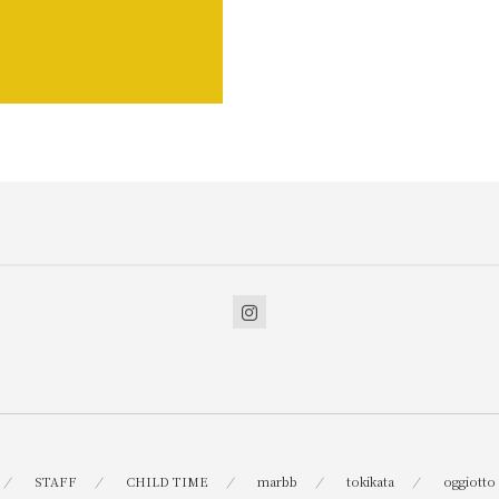
STAFF
CHILD TIME
marbb
tokikata
oggiotto