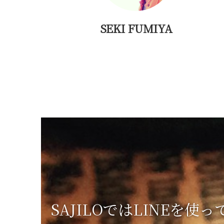
SEKI FUMIYA
SAJILOではLINEを