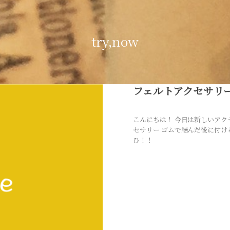
try,now
フェルトアクセサリ
こんにちは！ 今日は新しいアク
セサリー ゴムで結んだ後に付け
ひ！！