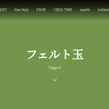
LIST
Hair Style
STAFF
CHILD TIME
marbb
tokikat
フェルト玉
Tagged