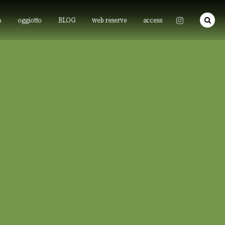
a
oggiotto
BLOG
web reserve
access