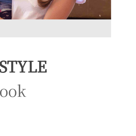
 STYLE
look