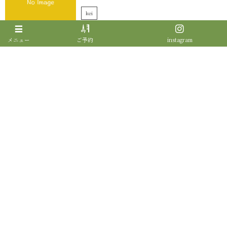
kei
メニュー
ご予約
instagram
sajilohairsalonの記事一覧
YOU MIGHT ALSO LIKE
営業再開のお知らせ
営業自粛のお知らせ