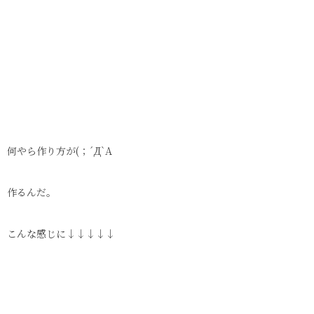
何やら作り方が(；´Д`A
作るんだ。
こんな感じに↓↓↓↓↓