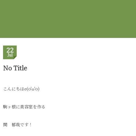
22
Jul
No Title
こんにちはσ(o'ω'o)
駒ヶ根に美容室を作る
関 郁哉です！